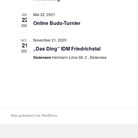
a
t
l
u
l
Mai 22, 2021
MAI
e
n
22
t
Online Budo-Turnier
n
g
2021
u
.
A
n
n
November 21, 2020
NOV.
21
s
g
„Das Ding“ IDM Friedrichstal
2020
i
e
Stutensee
Hermann-Löns-Str. 2 , Stutensee
c
n
h
S
t
e
u
n
c
-
h
N
e
a
v
Stolz präsentiert von WordPress
u
i
n
g
d
a