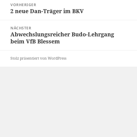
Beitragsnavigation
VORHERIGER
2 neue Dan-Träger im BKV
Vorheriger
Beitrag:
NÄCHSTER
Abwechslungsreicher Budo-Lehrgang
Nächster
beim VfB Blessem
Beitrag:
Stolz präsentiert von WordPress