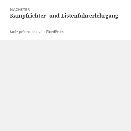
Beitrag:
NÄCHSTER
Kampfrichter- und Listenführerlehrgang
Nächster
Beitrag:
Stolz präsentiert von WordPress