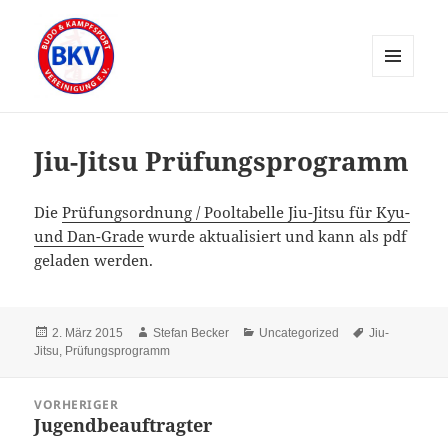
MENÜ
UND
WIDGETS
Jiu-Jitsu Prüfungsprogramm
Die
Prüfungsordnung / Pooltabelle Jiu-Jitsu für Kyu-
und Dan-Grade
wurde aktualisiert und kann als pdf
geladen werden.
Veröffentlicht
Autor
Kategorien
Schlagwörter
2. März 2015
Stefan Becker
Uncategorized
Jiu-
am
Jitsu
,
Prüfungsprogramm
Beitragsnavigation
VORHERIGER
Jugendbeauftragter
Vorheriger