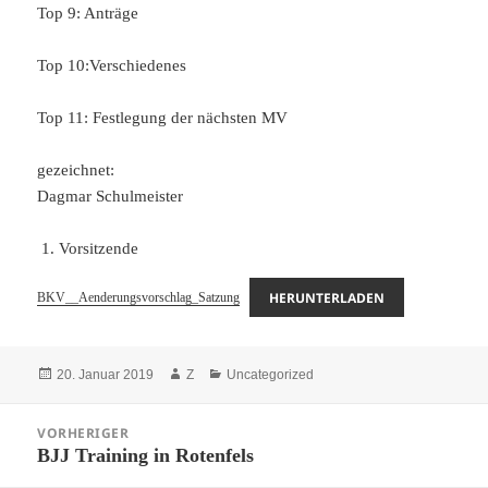
Top 9: Anträge
Top 10:Verschiedenes
Top 11: Festlegung der nächsten MV
gezeichnet:
Dagmar Schulmeister
Vorsitzende
HERUNTERLADEN
BKV__Aenderungsvorschlag_Satzung
Veröffentlicht
Autor
Kategorien
20. Januar 2019
Z
Uncategorized
am
Beitragsnavigation
VORHERIGER
BJJ Training in Rotenfels
Vorheriger
Beitrag: