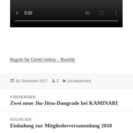
Regeln für Gürtel ziehen – Rumble
Veröffentlicht
Autor
Kategorien
18. Dezember 2017
Z
Uncategorized
am
Beitragsnavigation
VORHERIGER
Zwei neue Jiu-Jitsu-Dangrade bei KAMINARI
Vorheriger
Beitrag:
NÄCHSTER
Einladung zur Mitgliederversammlung 2018
Nächster
Beitrag: