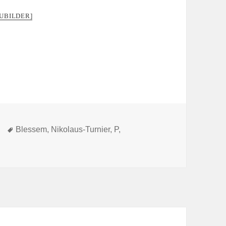
UBILDER]
Schlagwörter
Blessem
,
Nikolaus-Turnier
,
P
,