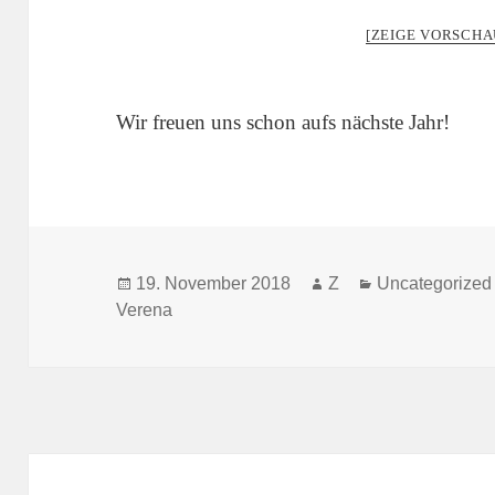
[ZEIGE VORSCHA
Wir freuen uns schon aufs nächste Jahr!
Veröffentlicht
Autor
Kategorien
19. November 2018
Z
Uncategorized
am
Verena
Beitragsnavigation