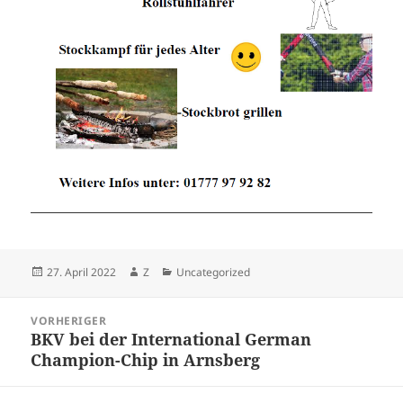
Veröffentlicht
Autor
Kategorien
27. April 2022
Z
Uncategorized
am
Beitragsnavigation
VORHERIGER
BKV bei der International German
Vorheriger
Champion-Chip in Arnsberg
Beitrag: