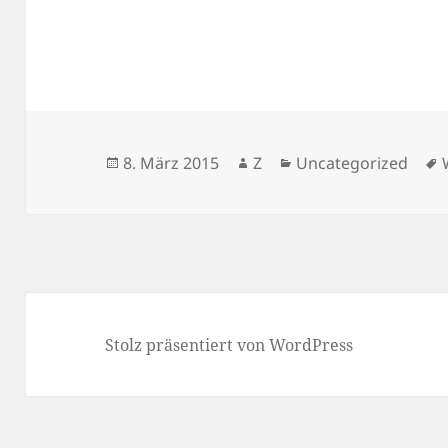
Veröffentlicht
Autor
Kategorien
8. März 2015
Z
Uncategorized
am
Stolz präsentiert von WordPress