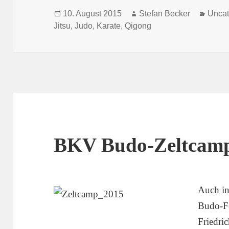
Veröffentlicht
Autor
Kateg
10. August 2015
Stefan Becker
Uncat
am
Jitsu
,
Judo
,
Karate
,
Qigong
BKV Budo-Zeltcam
Auch in
Budo-Fe
Friedric