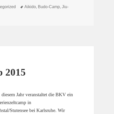
orien
Schlagwörter
egorized
Aikido
,
Budo-Camp
,
Jiu-
p 2015
 diesem Jahr veranstaltet die BKV ein
rienzeltcamp in
hstal/Stutensee bei Karlsruhe. Wir