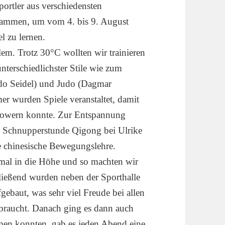
ortler aus verschiedensten
usammen, um vom 4. bis 9. August
l zu lernen.
lem. Trotz 30°C wollten wir trainieren
nterschiedlichster Stile wie zum
(Udo Seidel) und Judo (Dagmar
er wurden Spiele veranstaltet, damit
spowern konnte. Zur Entspannung
 Schnupperstunde Qigong bei Ulrike
e chinesische Bewegungslehre.
al in die Höhe und so machten wir
ließend wurden neben der Sporthalle
gebaut, was sehr viel Freude bei allen
ebraucht. Danach ging es dann auch
mmen konnten, gab es jeden Abend eine