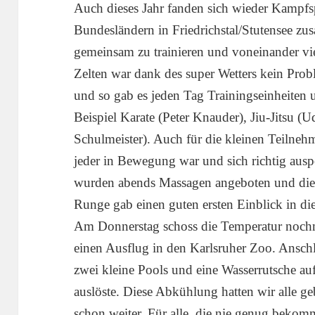
Auch dieses Jahr fanden sich wieder Kampfsp
Bundesländern in Friedrichstal/Stutensee z
gemeinsam zu trainieren und voneinander vie
Zelten war dank des super Wetters kein Prob
und so gab es jeden Tag Trainingseinheiten u
Beispiel Karate (Peter Knauder), Jiu-Jitsu 
Schulmeister). Auch für die kleinen Teilnehm
jeder in Bewegung war und sich richtig au
wurden abends Massagen angeboten und die
Runge gab einen guten ersten Einblick in di
Am Donnerstag schoss die Temperatur nochm
einen Ausflug in den Karlsruher Zoo. Ansch
zwei kleine Pools und eine Wasserrutsche auf
auslöste. Diese Abkühlung hatten wir alle g
schon weiter. Für alle, die nie genug beko